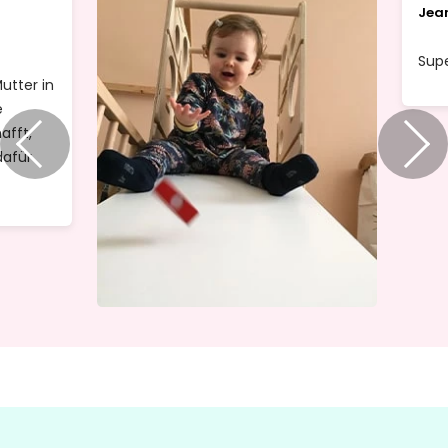
Jean
Supe
tter in
e
afft,
dafür